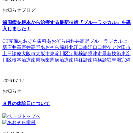
お知らせ
ブログ
歯周病を根本から治療する最新技術『ブルーラジカル』を導
入しました！
CT完備
あおぞら歯科
あおぞら歯科井高野
ブルーラジカル
上
新庄
井高野
井高野あおぞら歯科
北江口
南江口
口腔ケア
吹田市
土日診療
大阪市
大阪市東淀川区
定期検診
摂津市
最新技術
東淀
川区
根本治療
歯周病
歯周病治療
歯科往診
歯科検診
駐車場完備
2026.07.12
お知らせ
８月の休診日について