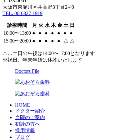
〒533-0001
大阪市東淀川区井高野3丁目2-40
TEL. 06-6827-1919
診療時間
月
火
水
木
金
土
日
10:00〜13:00
●
●
●
●
●
●
●
15:00〜20:00
●
●
●
●
●
△
△
△…土日の午後は14:00〜17:00となります
※祝日、年末年始は休診いたします
Doctors File
HOME
ドクター紹介
当院のご案内
初診の方へ
採用情報
ブログ