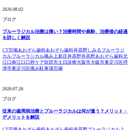
2026.08.02
ブログ
ブルーラジカル治療は痛い？治療時間や麻酔、治療後の経過
を詳しく解説
CT完備
あおぞら歯科
あおぞら歯科井高野
しみる
ブルーラジ
カル
ブルーラジカル痛み
上新庄
井高野
井高野あおぞら歯科
北
江口
南江口
口腔ケア
吹田市
土日診療
大阪市
大阪市東淀川区
摂
津市
東淀川区
痛み
駐車場完備
2026.07.26
ブログ
従来の歯周病治療とブルーラジカルは何が違う？メリット・
デメリットを解説
CT完備
あおぞら歯科
あおぞら歯科井高野
ブルーラジカル
上