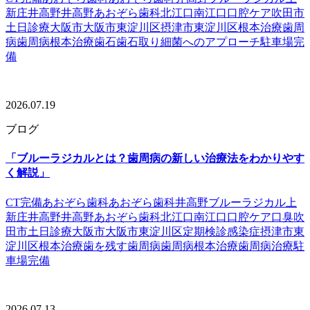
新庄
井高野
井高野あおぞら歯科
北江口
南江口
口腔ケア
吹田市
土日診療
大阪市
大阪市東淀川区
摂津市
東淀川区
根本治療
歯周
病
歯周病根本治療
歯石
歯石取り
細菌へのアプローチ
駐車場完
備
2026.07.19
ブログ
「ブルーラジカルとは？歯周病の新しい治療法をわかりやす
く解説」
CT完備
あおぞら歯科
あおぞら歯科井高野
ブルーラジカル
上
新庄
井高野
井高野あおぞら歯科
北江口
南江口
口腔ケア
口臭
吹
田市
土日診療
大阪市
大阪市東淀川区
定期検診
感染症
摂津市
東
淀川区
根本治療
歯を残す
歯周病
歯周病根本治療
歯周病治療
駐
車場完備
2026.07.13