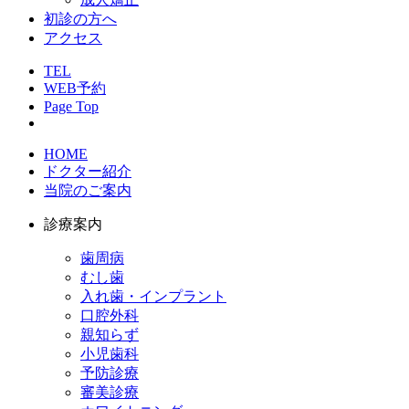
初診の方へ
アクセス
TEL
WEB予約
Page Top
HOME
ドクター紹介
当院のご案内
診療案内
歯周病
むし歯
入れ歯・インプラント
口腔外科
親知らず
小児歯科
予防診療
審美診療