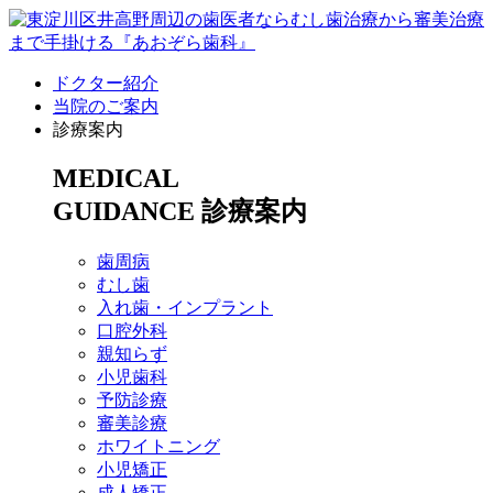
ドクター紹介
当院のご案内
診療案内
MEDICAL
GUIDANCE
診療案内
歯周病
むし歯
入れ歯・インプラント
口腔外科
親知らず
小児歯科
予防診療
審美診療
ホワイトニング
小児矯正
成人矯正