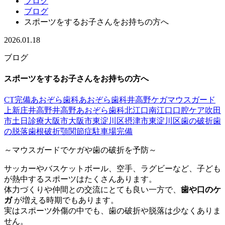
ブログ
ブログ
スポーツをするお子さんをお持ちの方へ
2026.01.18
ブログ
スポーツをするお子さんをお持ちの方へ
CT完備
あおぞら歯科
あおぞら歯科井高野
ケガ
マウスガード
上新庄
井高野
井高野あおぞら歯科
北江口
南江口
口腔ケア
吹田
市
土日診療
大阪市
大阪市東淀川区
摂津市
東淀川区
歯の破折
歯
の脱落
歯根破折
顎関節症
駐車場完備
～マウスガードでケガや歯の破折を予防～
サッカーやバスケットボール、空手、ラグビーなど、子ども
が熱中するスポーツはたくさんあります。
体力づくりや仲間との交流にとても良い一方で、
歯や口のケ
ガ
が増える時期でもあります。
実はスポーツ外傷の中でも、歯の破折や脱落は少なくありま
せん。