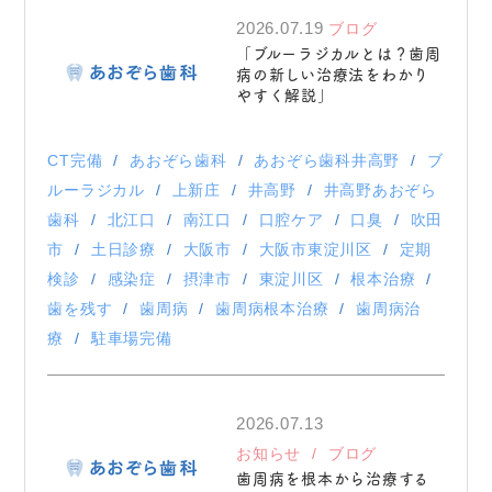
2026.07.19
ブログ
「ブルーラジカルとは？歯周
病の新しい治療法をわかり
やすく解説」
CT完備
あおぞら歯科
あおぞら歯科井高野
ブ
ルーラジカル
上新庄
井高野
井高野あおぞら
歯科
北江口
南江口
口腔ケア
口臭
吹田
市
土日診療
大阪市
大阪市東淀川区
定期
検診
感染症
摂津市
東淀川区
根本治療
歯を残す
歯周病
歯周病根本治療
歯周病治
療
駐車場完備
2026.07.13
お知らせ
ブログ
歯周病を根本から治療する