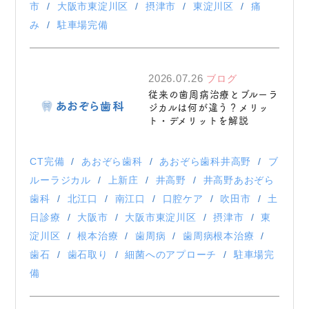
市
大阪市東淀川区
摂津市
東淀川区
痛
み
駐車場完備
2026.07.26
ブログ
従来の歯周病治療とブルーラ
ジカルは何が違う？メリッ
ト・デメリットを解説
CT完備
あおぞら歯科
あおぞら歯科井高野
ブ
ルーラジカル
上新庄
井高野
井高野あおぞら
歯科
北江口
南江口
口腔ケア
吹田市
土
日診療
大阪市
大阪市東淀川区
摂津市
東
淀川区
根本治療
歯周病
歯周病根本治療
歯石
歯石取り
細菌へのアプローチ
駐車場完
備