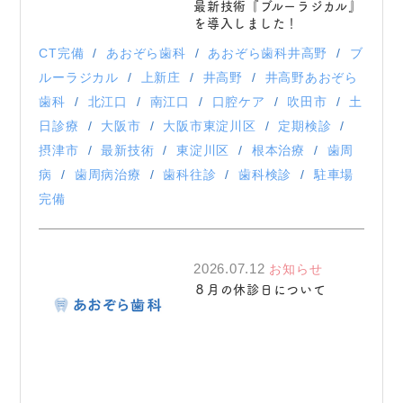
最新技術『ブルーラジカル』
を導入しました！
CT完備
あおぞら歯科
あおぞら歯科井高野
ブ
ルーラジカル
上新庄
井高野
井高野あおぞら
歯科
北江口
南江口
口腔ケア
吹田市
土
日診療
大阪市
大阪市東淀川区
定期検診
摂津市
最新技術
東淀川区
根本治療
歯周
病
歯周病治療
歯科往診
歯科検診
駐車場
完備
2026.07.12
お知らせ
８月の休診日について