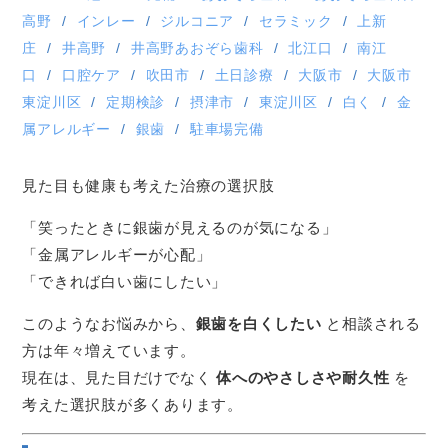
高野
インレー
ジルコニア
セラミック
上新
庄
井高野
井高野あおぞら歯科
北江口
南江
口
口腔ケア
吹田市
土日診療
大阪市
大阪市
東淀川区
定期検診
摂津市
東淀川区
白く
金
属アレルギー
銀歯
駐車場完備
見た目も健康も考えた治療の選択肢
「笑ったときに銀歯が見えるのが気になる」
「金属アレルギーが心配」
「できれば白い歯にしたい」
このようなお悩みから、
銀歯を白くしたい
と相談される
方は年々増えています。
現在は、見た目だけでなく
体へのやさしさや耐久性
を
考えた選択肢が多くあります。