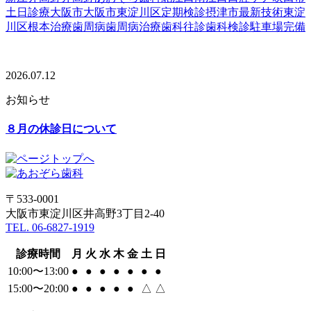
土日診療
大阪市
大阪市東淀川区
定期検診
摂津市
最新技術
東淀
川区
根本治療
歯周病
歯周病治療
歯科往診
歯科検診
駐車場完備
2026.07.12
お知らせ
８月の休診日について
〒533-0001
大阪市東淀川区井高野3丁目2-40
TEL. 06-6827-1919
診療時間
月
火
水
木
金
土
日
10:00〜13:00
●
●
●
●
●
●
●
15:00〜20:00
●
●
●
●
●
△
△