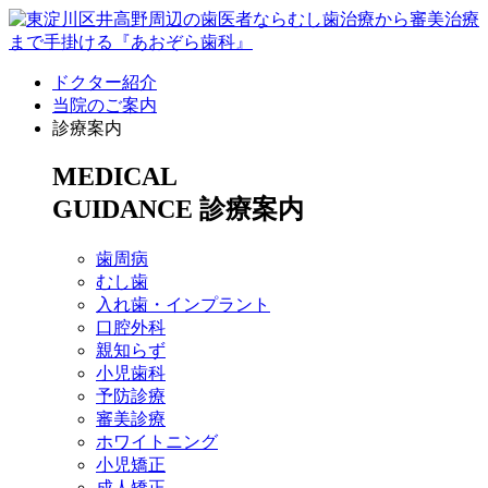
ドクター紹介
当院のご案内
診療案内
MEDICAL
GUIDANCE
診療案内
歯周病
むし歯
入れ歯・インプラント
口腔外科
親知らず
小児歯科
予防診療
審美診療
ホワイトニング
小児矯正
成人矯正