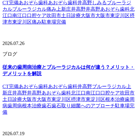
CT完備
あおぞら歯科
あおぞら歯科井高野
しみる
ブルーラジ
カル
ブルーラジカル痛み
上新庄
井高野
井高野あおぞら歯科
北
江口
南江口
口腔ケア
吹田市
土日診療
大阪市
大阪市東淀川区
摂
津市
東淀川区
痛み
駐車場完備
2026.07.26
ブログ
従来の歯周病治療とブルーラジカルは何が違う？メリット・
デメリットを解説
CT完備
あおぞら歯科
あおぞら歯科井高野
ブルーラジカル
上
新庄
井高野
井高野あおぞら歯科
北江口
南江口
口腔ケア
吹田市
土日診療
大阪市
大阪市東淀川区
摂津市
東淀川区
根本治療
歯周
病
歯周病根本治療
歯石
歯石取り
細菌へのアプローチ
駐車場完
備
2026.07.19