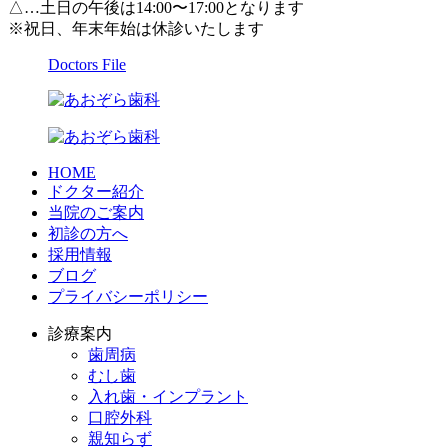
△…土日の午後は14:00〜17:00となります
※祝日、年末年始は休診いたします
Doctors File
HOME
ドクター紹介
当院のご案内
初診の方へ
採用情報
ブログ
プライバシーポリシー
診療案内
歯周病
むし歯
入れ歯・インプラント
口腔外科
親知らず