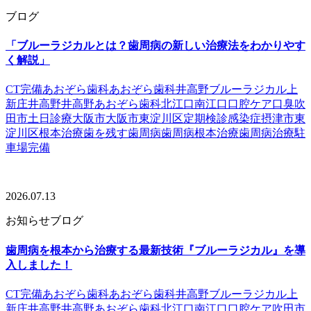
ブログ
「ブルーラジカルとは？歯周病の新しい治療法をわかりやす
く解説」
CT完備
あおぞら歯科
あおぞら歯科井高野
ブルーラジカル
上
新庄
井高野
井高野あおぞら歯科
北江口
南江口
口腔ケア
口臭
吹
田市
土日診療
大阪市
大阪市東淀川区
定期検診
感染症
摂津市
東
淀川区
根本治療
歯を残す
歯周病
歯周病根本治療
歯周病治療
駐
車場完備
2026.07.13
お知らせ
ブログ
歯周病を根本から治療する最新技術『ブルーラジカル』を導
入しました！
CT完備
あおぞら歯科
あおぞら歯科井高野
ブルーラジカル
上
新庄
井高野
井高野あおぞら歯科
北江口
南江口
口腔ケア
吹田市