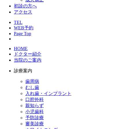
初診の方へ
アクセス
TEL
WEB予約
Page Top
HOME
ドクター紹介
当院のご案内
診療案内
歯周病
むし歯
入れ歯・インプラント
口腔外科
親知らず
小児歯科
予防診療
審美診療