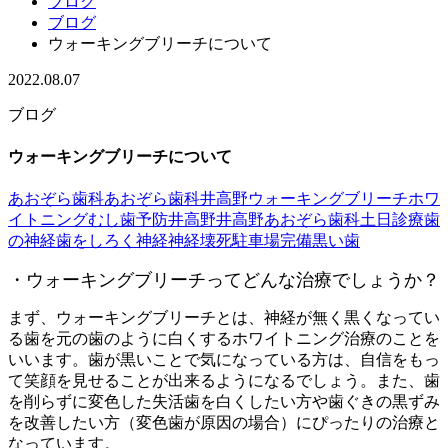
ブログ
ブログ
ウォーキングブリーチについて
2022.08.07
ブログ
ウォーキングブリーチについて
あおぞら歯科
あおぞら歯科井高野
ウォーキングブリーチ
ホワ
イトニング
むし歯予防
井高野
井高野あおぞら歯科
土日診療
歯
の神経
歯をしろく
神経
神経壊死
駐車場完備
黒い歯
・ウォーキングブリーチってどんな治療でしょうか？
まず、ウォーキングブリーチとは、神経が無く黒くなってい
る歯を元の歯のように白くするホワイトニング治療のことを
いいます。歯が黒いことで気になっている方は、自信をもっ
て笑顔を見せることが出来るようになるでしょう。また、歯
を削らずに変色した失活歯を白くしたい方や歯ぐきの黒ずみ
を改善したい方（変色歯が原因の場合）にぴったりの治療と
なっています。