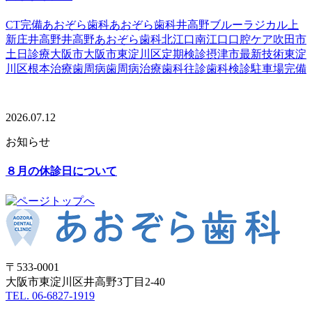
CT完備
あおぞら歯科
あおぞら歯科井高野
ブルーラジカル
上
新庄
井高野
井高野あおぞら歯科
北江口
南江口
口腔ケア
吹田市
土日診療
大阪市
大阪市東淀川区
定期検診
摂津市
最新技術
東淀
川区
根本治療
歯周病
歯周病治療
歯科往診
歯科検診
駐車場完備
2026.07.12
お知らせ
８月の休診日について
〒533-0001
大阪市東淀川区井高野3丁目2-40
TEL. 06-6827-1919