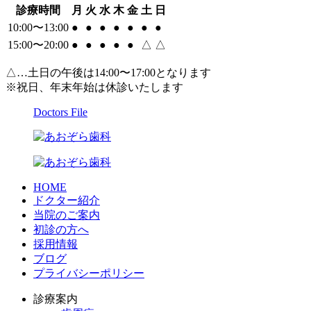
診療時間
月
火
水
木
金
土
日
10:00〜13:00
●
●
●
●
●
●
●
15:00〜20:00
●
●
●
●
●
△
△
△…土日の午後は14:00〜17:00となります
※祝日、年末年始は休診いたします
Doctors File
HOME
ドクター紹介
当院のご案内
初診の方へ
採用情報
ブログ
プライバシーポリシー
診療案内