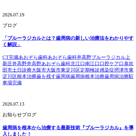
2026.07.19
ブログ
「ブルーラジカルとは？歯周病の新しい治療法をわかりやす
く解説」
CT完備
あおぞら歯科
あおぞら歯科井高野
ブルーラジカル
上
新庄
井高野
井高野あおぞら歯科
北江口
南江口
口腔ケア
口臭
吹
田市
土日診療
大阪市
大阪市東淀川区
定期検診
感染症
摂津市
東
淀川区
根本治療
歯を残す
歯周病
歯周病根本治療
歯周病治療
駐
車場完備
2026.07.13
お知らせ
ブログ
歯周病を根本から治療する最新技術『ブルーラジカル』を導
入しました！