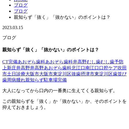
ブログ
ブログ
親知らず「抜く」「抜かない」のポイントは？
2023.03.15
ブログ
親知らず「抜く」「抜かない」のポイントは？
CT完備
あおぞら歯科
あおぞら歯科井高野
むし歯
むし歯予防
上新庄
井高野
井高野あおぞら歯科
北江口
南江口
口腔ケア
吹田
市
土日診療
大阪市
大阪市東淀川区
抜歯
摂津市
東淀川区
歯並び
歯周病
腫れ
親知らず
駐車場完備
大人になってから口内の一番奥に生えてくる親知らず。
この親知らずを「抜く」か「抜かない」か、そのポイントを
抑えておきましょう。