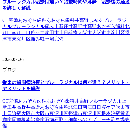
ブルーラジカル治療は痛い？治療時間や麻酔、治療後の経過
を詳しく解説
CT完備
あおぞら歯科
あおぞら歯科井高野
しみる
ブルーラジ
カル
ブルーラジカル痛み
上新庄
井高野
井高野あおぞら歯科
北
江口
南江口
口腔ケア
吹田市
土日診療
大阪市
大阪市東淀川区
摂
津市
東淀川区
痛み
駐車場完備
2026.07.26
ブログ
従来の歯周病治療とブルーラジカルは何が違う？メリット・
デメリットを解説
CT完備
あおぞら歯科
あおぞら歯科井高野
ブルーラジカル
上
新庄
井高野
井高野あおぞら歯科
北江口
南江口
口腔ケア
吹田市
土日診療
大阪市
大阪市東淀川区
摂津市
東淀川区
根本治療
歯周
病
歯周病根本治療
歯石
歯石取り
細菌へのアプローチ
駐車場完
備