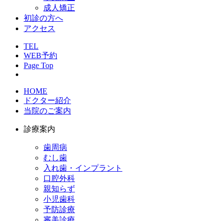
成人矯正
初診の方へ
アクセス
TEL
WEB予約
Page Top
HOME
ドクター紹介
当院のご案内
診療案内
歯周病
むし歯
入れ歯・インプラント
口腔外科
親知らず
小児歯科
予防診療
審美診療