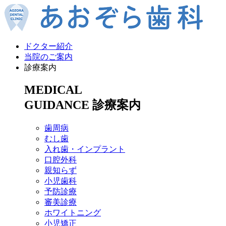
ドクター紹介
当院のご案内
診療案内
MEDICAL
GUIDANCE
診療案内
歯周病
むし歯
入れ歯・インプラント
口腔外科
親知らず
小児歯科
予防診療
審美診療
ホワイトニング
小児矯正