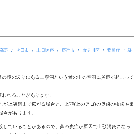
高野
吹田市
土日診療
摂津市
東淀川区
蓄膿症
駐
お鼻の横の辺りにある上顎洞という骨の中の空洞に炎症が起こって
言われることがあります。
れが上顎洞まで広がる場合と、上顎(上のアゴ)の奥歯の虫歯や歯
場合があります。
接していることがあるので、鼻の炎症が原因で上顎洞炎になっ