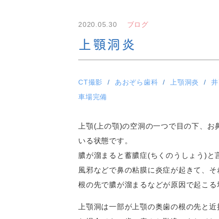
2020.05.30
ブログ
上顎洞炎
CT撮影
あおぞら歯科
上顎洞炎
井
車場完備
上顎(上の顎)の空洞の一つで目の下、
いる状態です。
膿が溜まると蓄膿症(ちくのうしょう)と
風邪などで鼻の粘膜に炎症が起きて、そ
根の先で膿が溜まるなどが原因で起こる
上顎洞は一部が上顎の奥歯の根の先と近