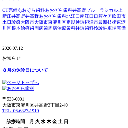
CT完備
あおぞら歯科
あおぞら歯科井高野
ブルーラジカル
上
新庄
井高野
井高野あおぞら歯科
北江口
南江口
口腔ケア
吹田市
土日診療
大阪市
大阪市東淀川区
定期検診
摂津市
最新技術
東淀
川区
根本治療
歯周病
歯周病治療
歯科往診
歯科検診
駐車場完備
2026.07.12
お知らせ
８月の休診日について
〒533-0001
大阪市東淀川区井高野3丁目2-40
TEL. 06-6827-1919
診療時間
月
火
水
木
金
土
日