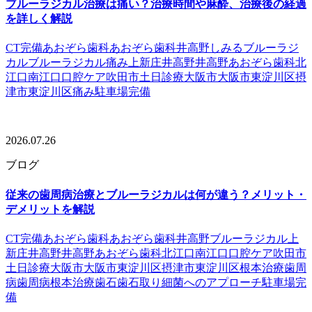
ブルーラジカル治療は痛い？治療時間や麻酔、治療後の経過
を詳しく解説
CT完備
あおぞら歯科
あおぞら歯科井高野
しみる
ブルーラジ
カル
ブルーラジカル痛み
上新庄
井高野
井高野あおぞら歯科
北
江口
南江口
口腔ケア
吹田市
土日診療
大阪市
大阪市東淀川区
摂
津市
東淀川区
痛み
駐車場完備
2026.07.26
ブログ
従来の歯周病治療とブルーラジカルは何が違う？メリット・
デメリットを解説
CT完備
あおぞら歯科
あおぞら歯科井高野
ブルーラジカル
上
新庄
井高野
井高野あおぞら歯科
北江口
南江口
口腔ケア
吹田市
土日診療
大阪市
大阪市東淀川区
摂津市
東淀川区
根本治療
歯周
病
歯周病根本治療
歯石
歯石取り
細菌へのアプローチ
駐車場完
備