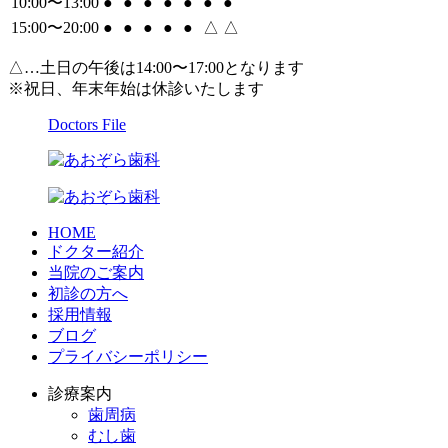
10:00〜13:00
●
●
●
●
●
●
●
15:00〜20:00
●
●
●
●
●
△
△
△…土日の午後は14:00〜17:00となります
※祝日、年末年始は休診いたします
Doctors File
HOME
ドクター紹介
当院のご案内
初診の方へ
採用情報
ブログ
プライバシーポリシー
診療案内
歯周病
むし歯