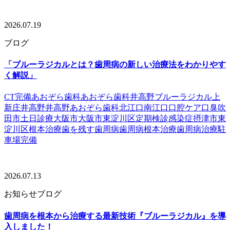
2026.07.19
ブログ
「ブルーラジカルとは？歯周病の新しい治療法をわかりやす
く解説」
CT完備
あおぞら歯科
あおぞら歯科井高野
ブルーラジカル
上
新庄
井高野
井高野あおぞら歯科
北江口
南江口
口腔ケア
口臭
吹
田市
土日診療
大阪市
大阪市東淀川区
定期検診
感染症
摂津市
東
淀川区
根本治療
歯を残す
歯周病
歯周病根本治療
歯周病治療
駐
車場完備
2026.07.13
お知らせ
ブログ
歯周病を根本から治療する最新技術『ブルーラジカル』を導
入しました！