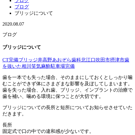
ブログ
ブログ
ブリッジについて
2020.08.07
ブログ
ブリッジについて
CT完備
ブリッジ
井高野あおぞら歯科
北江口
吹田市
摂津市
歯
を抜いた
相川
笑気麻酔
駐車場完備
歯を一本でも失った場合、そのままにしておくとしっかり噛
むことができず体にさまざまな影響を及ぼしてしまいます。
歯を失った場合、入れ歯、ブリッジ、インプラントの治療で
歯を補い、噛める環境に保つことが大切です。
ブリッジについての長所と短所についてお知らせさせていた
だきます。
長所
固定式で口の中での違和感が少ないです。