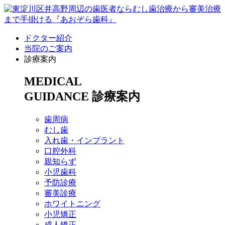
ドクター紹介
当院のご案内
診療案内
MEDICAL
GUIDANCE
診療案内
歯周病
むし歯
入れ歯・インプラント
口腔外科
親知らず
小児歯科
予防診療
審美診療
ホワイトニング
小児矯正
成人矯正