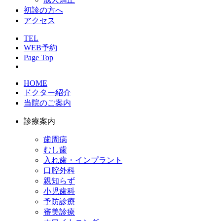
初診の方へ
アクセス
TEL
WEB予約
Page Top
HOME
ドクター紹介
当院のご案内
診療案内
歯周病
むし歯
入れ歯・インプラント
口腔外科
親知らず
小児歯科
予防診療
審美診療