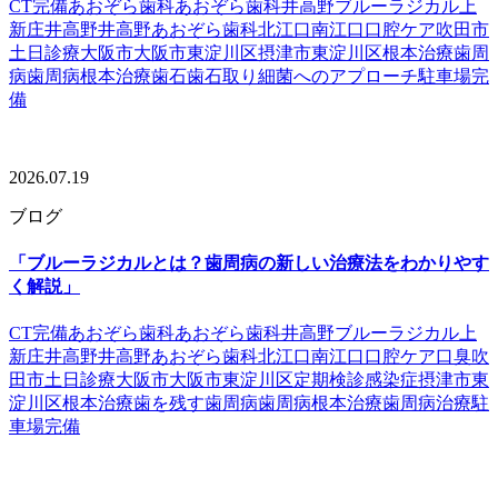
CT完備
あおぞら歯科
あおぞら歯科井高野
ブルーラジカル
上
新庄
井高野
井高野あおぞら歯科
北江口
南江口
口腔ケア
吹田市
土日診療
大阪市
大阪市東淀川区
摂津市
東淀川区
根本治療
歯周
病
歯周病根本治療
歯石
歯石取り
細菌へのアプローチ
駐車場完
備
2026.07.19
ブログ
「ブルーラジカルとは？歯周病の新しい治療法をわかりやす
く解説」
CT完備
あおぞら歯科
あおぞら歯科井高野
ブルーラジカル
上
新庄
井高野
井高野あおぞら歯科
北江口
南江口
口腔ケア
口臭
吹
田市
土日診療
大阪市
大阪市東淀川区
定期検診
感染症
摂津市
東
淀川区
根本治療
歯を残す
歯周病
歯周病根本治療
歯周病治療
駐
車場完備