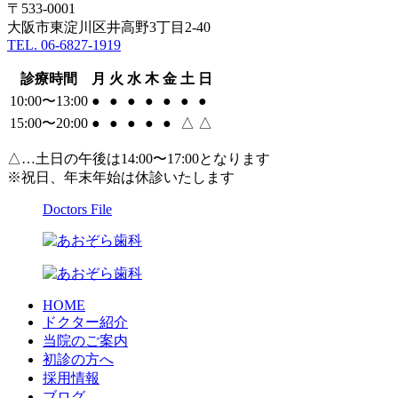
〒533-0001
大阪市東淀川区井高野3丁目2-40
TEL. 06-6827-1919
診療時間
月
火
水
木
金
土
日
10:00〜13:00
●
●
●
●
●
●
●
15:00〜20:00
●
●
●
●
●
△
△
△…土日の午後は14:00〜17:00となります
※祝日、年末年始は休診いたします
Doctors File
HOME
ドクター紹介
当院のご案内
初診の方へ
採用情報
ブログ