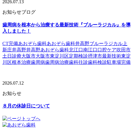
2026.07.13
お知らせ
ブログ
歯周病を根本から治療する最新技術『ブルーラジカル』を導
入しました！
CT完備
あおぞら歯科
あおぞら歯科井高野
ブルーラジカル
上
新庄
井高野
井高野あおぞら歯科
北江口
南江口
口腔ケア
吹田市
土日診療
大阪市
大阪市東淀川区
定期検診
摂津市
最新技術
東淀
川区
根本治療
歯周病
歯周病治療
歯科往診
歯科検診
駐車場完備
2026.07.12
お知らせ
８月の休診日について