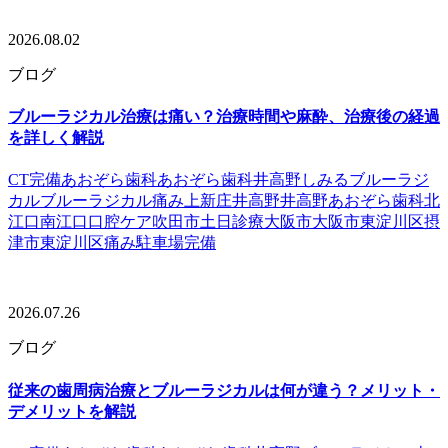
2026.08.02
ブログ
ブルーラジカル治療は痛い？治療時間や麻酔、治療後の経過
を詳しく解説
CT完備
あおぞら歯科
あおぞら歯科井高野
しみる
ブルーラジ
カル
ブルーラジカル痛み
上新庄
井高野
井高野あおぞら歯科
北
江口
南江口
口腔ケア
吹田市
土日診療
大阪市
大阪市東淀川区
摂
津市
東淀川区
痛み
駐車場完備
2026.07.26
ブログ
従来の歯周病治療とブルーラジカルは何が違う？メリット・
デメリットを解説