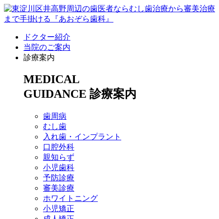
ドクター紹介
当院のご案内
診療案内
MEDICAL
GUIDANCE
診療案内
歯周病
むし歯
入れ歯・インプラント
口腔外科
親知らず
小児歯科
予防診療
審美診療
ホワイトニング
小児矯正
成人矯正