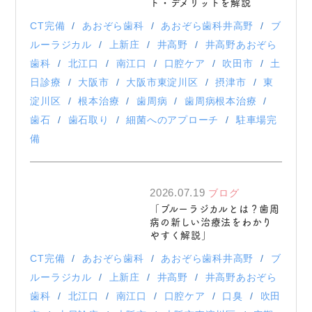
ト・デメリットを解説
CT完備
あおぞら歯科
あおぞら歯科井高野
ブ
ルーラジカル
上新庄
井高野
井高野あおぞら
歯科
北江口
南江口
口腔ケア
吹田市
土
日診療
大阪市
大阪市東淀川区
摂津市
東
淀川区
根本治療
歯周病
歯周病根本治療
歯石
歯石取り
細菌へのアプローチ
駐車場完
備
2026.07.19
ブログ
「ブルーラジカルとは？歯周
病の新しい治療法をわかり
やすく解説」
CT完備
あおぞら歯科
あおぞら歯科井高野
ブ
ルーラジカル
上新庄
井高野
井高野あおぞら
歯科
北江口
南江口
口腔ケア
口臭
吹田