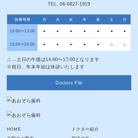
TEL. 06-6827-1919
診療時間
月
火
水
木
金
土
日
10:00〜13:00
●
●
●
●
●
●
●
15:00〜20:00
●
●
●
●
●
△
△
△…土日の午後は14:00〜17:00となります
※祝日、年末年始は休診いたします
Doctors File
HOME
ドクター紹介