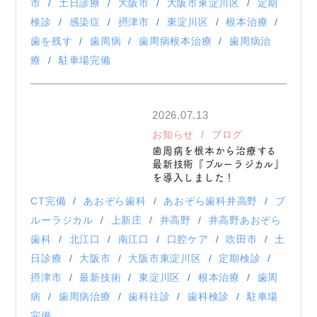
市
土日診療
大阪市
大阪市東淀川区
定期
検診
感染症
摂津市
東淀川区
根本治療
歯を残す
歯周病
歯周病根本治療
歯周病治
療
駐車場完備
2026.07.13
お知らせ
ブログ
歯周病を根本から治療する
最新技術『ブルーラジカル』
を導入しました！
CT完備
あおぞら歯科
あおぞら歯科井高野
ブ
ルーラジカル
上新庄
井高野
井高野あおぞら
歯科
北江口
南江口
口腔ケア
吹田市
土
日診療
大阪市
大阪市東淀川区
定期検診
摂津市
最新技術
東淀川区
根本治療
歯周
病
歯周病治療
歯科往診
歯科検診
駐車場
完備