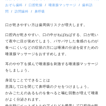
おぞら歯科
口腔乾燥
唾液腺マッサージ
歯科訪
問
訪問歯科
鼻呼吸
口が乾きやすい方は歯周病リスクが増大します。
口腔内が乾きやすい、口の中がねばねばする、口が乾い
て夜中に目が覚めてしまう、パサパサした食感のものが
食べにくいなどの症状の方には唾液の分泌を促すための
唾液腺マッサージをおすすめします。
耳のやや下を揉んで唾液腺を刺激する唾液腺マッサージ
をしましょう。
身近なことでできることは
意識して口を閉じて鼻呼吸のクセをつけましょう。
かみごたえのあるものを食べると噛む回数が増えて唾液
がよく分泌されます。
外出時にペットボトルやアメなどを携帯して口腔内が乾