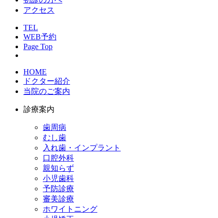
アクセス
TEL
WEB予約
Page Top
HOME
ドクター紹介
当院のご案内
診療案内
歯周病
むし歯
入れ歯・インプラント
口腔外科
親知らず
小児歯科
予防診療
審美診療
ホワイトニング