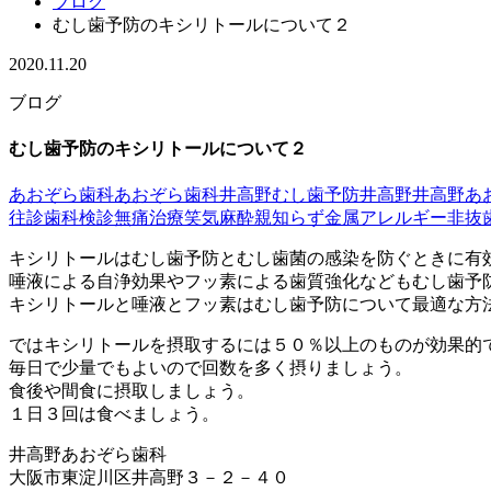
ブログ
むし歯予防のキシリトールについて２
2020.11.20
ブログ
むし歯予防のキシリトールについて２
あおぞら歯科
あおぞら歯科井高野
むし歯予防
井高野
井高野あ
往診
歯科検診
無痛治療
笑気麻酔
親知らず
金属アレルギー
非抜
キシリトールはむし歯予防とむし歯菌の感染を防ぐときに有
唾液による自浄効果やフッ素による歯質強化などもむし歯予
キシリトールと唾液とフッ素はむし歯予防について最適な方
ではキシリトールを摂取するには５０％以上のものが効果的
毎日で少量でもよいので回数を多く摂りましょう。
食後や間食に摂取しましょう。
１日３回は食べましょう。
井高野あおぞら歯科
大阪市東淀川区井高野３－２－４０