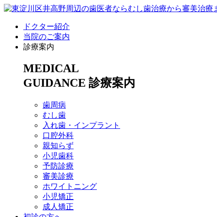
ドクター紹介
当院のご案内
診療案内
MEDICAL
GUIDANCE
診療案内
歯周病
むし歯
入れ歯・インプラント
口腔外科
親知らず
小児歯科
予防診療
審美診療
ホワイトニング
小児矯正
成人矯正
初診の方へ