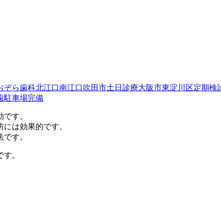
おぞら歯科
北江口
南江口
吹田市
土日診療
大阪市東淀川区
定期検
歯
駐車場完備
効です。
防には効果的です。
法です。
です。