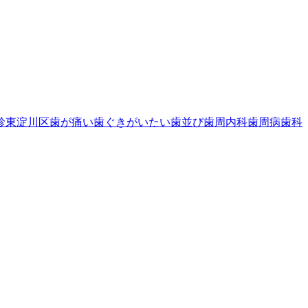
診
東淀川区
歯が痛い
歯ぐきがいたい
歯並び
歯周内科
歯周病
歯科