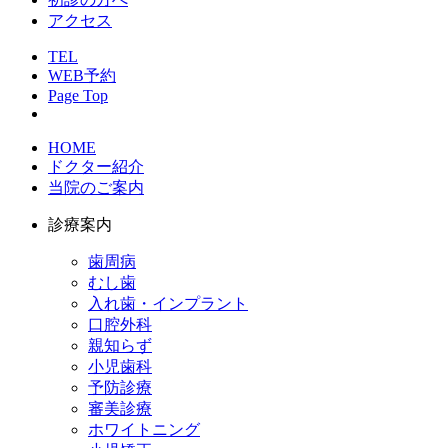
アクセス
TEL
WEB予約
Page Top
HOME
ドクター紹介
当院のご案内
診療案内
歯周病
むし歯
入れ歯・インプラント
口腔外科
親知らず
小児歯科
予防診療
審美診療
ホワイトニング