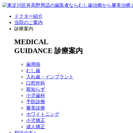
ドクター紹介
当院のご案内
診療案内
MEDICAL
GUIDANCE
診療案内
歯周病
むし歯
入れ歯・インプラント
口腔外科
親知らず
小児歯科
予防診療
審美診療
ホワイトニング
小児矯正
成人矯正
初診の方へ