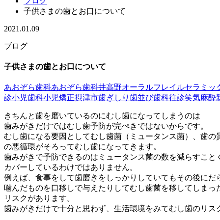
ブログ
子供さまの歯とお口について
2021.01.09
ブログ
子供さまの歯とお口について
あおぞら歯科
あおぞら歯科井高野
オーラルフレイル
セラミッ
診
小児歯科
小児矯正
摂津市
歯ぎしり
歯並び
歯科往診
笑気麻酔
きちんと歯を磨いているのにむし歯になってしまうのは
歯みがきだけではむし歯予防が完ぺきではないからです。
むし歯になる要因としてむし歯菌（ミュータンス菌）、歯の
の悪循環がそろってむし歯になってきます。
歯みがきで予防できるのはミュータンス菌の数を減らすこと
カバーしているわけではありません。
例えば、食事をして歯磨きをしっかりしていてもその後にだ
噛んだものを口移しで与えたりしてむし歯菌を移してしまっ
リスクがあります。
歯みがきだけで十分と思わず、生活環境をみてむし歯のリス