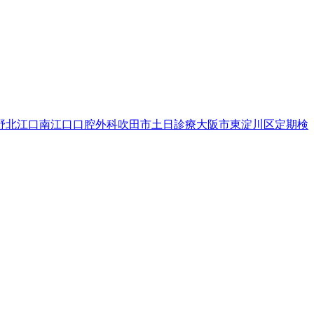
野
北江口
南江口
口腔外科
吹田市
土日診療
大阪市東淀川区
定期検