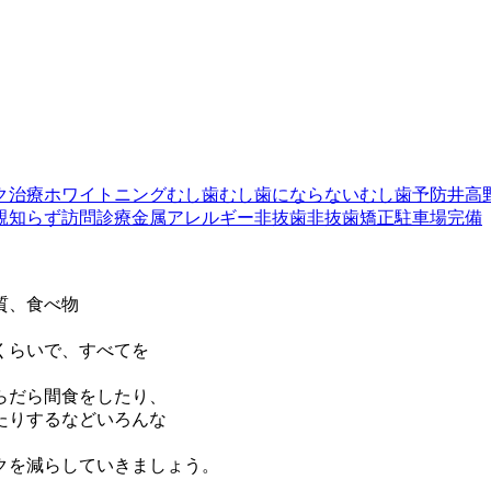
ク治療
ホワイトニング
むし歯
むし歯にならない
むし歯予防
井高
親知らず
訪問診療
金属アレルギー
非抜歯
非抜歯矯正
駐車場完備
質、食べ物
くらいで、すべてを
らだら間食をしたり、
たりするなどいろんな
クを減らしていきましょう。