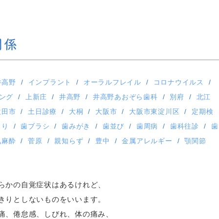
関係
井高野
インプラント
オーラルフレイル
コロナウイルス
ング
上新庄
井高野
井高野あおぞら歯科
別府
北江
吹田市
土日診療
大桐
大阪市
大阪市東淀川区
定期検
しり
歯ブラシ
歯みがき
歯並び
歯周病
歯科往診
歯
気麻酔
菅原
親知らず
豊中
金属アレルギー
顎関節
らかの自覚症状はあるけれど、
きりとしないものをいいます。
痛、倦怠感、しびれ、体の痛み、