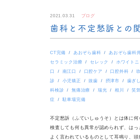
2021.03.31
ブログ
歯科と不定愁訴との
CT完備
あおぞら歯科
あおぞら歯科
セラミック治療
セレック
ホワイトニ
口
南江口
口腔ケア
口腔外科
診
小児矯正
抜歯
摂津市
歯ぎ
科検診
無痛治療
瑞光
相川
笑
症
駐車場完備
不定愁訴（ふていしゅうそ）とは体に何
検査しても何も異常が認められず、はっ
よく言われているものとして耳鳴り、頭