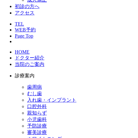
初診の方へ
アクセス
TEL
WEB予約
Page Top
HOME
ドクター紹介
当院のご案内
診療案内
歯周病
むし歯
入れ歯・インプラント
口腔外科
親知らず
小児歯科
予防診療
審美診療