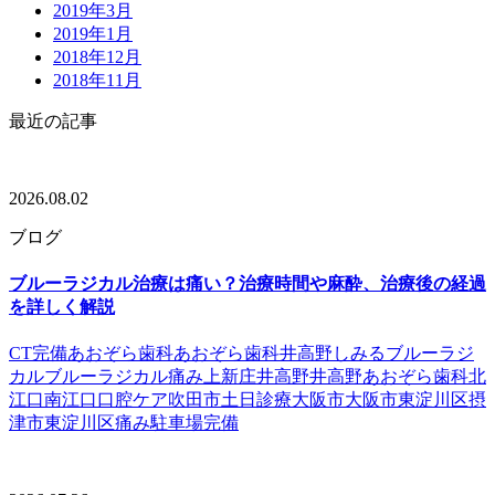
2019年3月
2019年1月
2018年12月
2018年11月
最近の記事
2026.08.02
ブログ
ブルーラジカル治療は痛い？治療時間や麻酔、治療後の経過
を詳しく解説
CT完備
あおぞら歯科
あおぞら歯科井高野
しみる
ブルーラジ
カル
ブルーラジカル痛み
上新庄
井高野
井高野あおぞら歯科
北
江口
南江口
口腔ケア
吹田市
土日診療
大阪市
大阪市東淀川区
摂
津市
東淀川区
痛み
駐車場完備