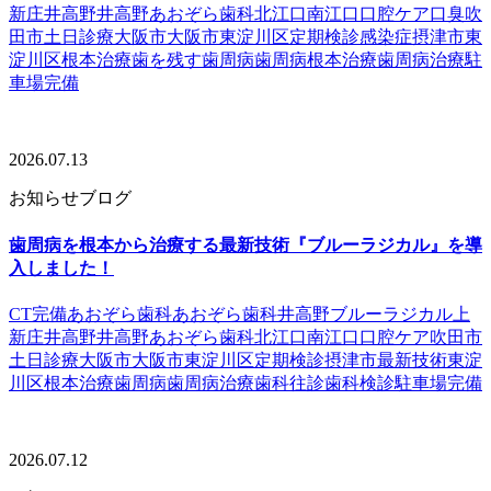
新庄
井高野
井高野あおぞら歯科
北江口
南江口
口腔ケア
口臭
吹
田市
土日診療
大阪市
大阪市東淀川区
定期検診
感染症
摂津市
東
淀川区
根本治療
歯を残す
歯周病
歯周病根本治療
歯周病治療
駐
車場完備
2026.07.13
お知らせ
ブログ
歯周病を根本から治療する最新技術『ブルーラジカル』を導
入しました！
CT完備
あおぞら歯科
あおぞら歯科井高野
ブルーラジカル
上
新庄
井高野
井高野あおぞら歯科
北江口
南江口
口腔ケア
吹田市
土日診療
大阪市
大阪市東淀川区
定期検診
摂津市
最新技術
東淀
川区
根本治療
歯周病
歯周病治療
歯科往診
歯科検診
駐車場完備
2026.07.12