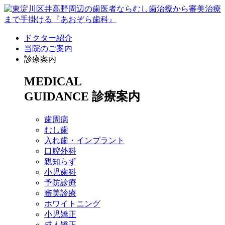
ドクター紹介
当院のご案内
診療案内
MEDICAL
GUIDANCE
診療案内
歯周病
むし歯
入れ歯・インプラント
口腔外科
親知らず
小児歯科
予防診療
審美診療
ホワイトニング
小児矯正
成人矯正