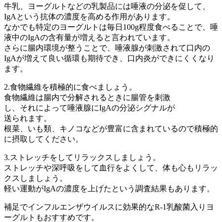
牛乳、ヨーグルトなどの乳製品には唾液の分泌を促して、
IgAという抗体の濃度を高める作用があります。
なかでも特定のヨーグルトは毎日100g程度食べることで、唾
液中のIgAの含有量が増えると言われています。
さらに腸内環境が整うことで、唾液腺が刺激されて口内の
IgAが増えて良い循環も期待でき、口内炎ができにくくなり
ます。
2.食物繊維を積極的に食べましょう。
食物繊維は腸内で分解されるときに腸管を刺激
し、それによって唾液腺にIgAの分泌シグナルが
送られます。
根菜、いも類、キノコなどが豊富に含まれているので積極的
に摂取してください。
3.ストレッチをしてリラックスしましょう。
ストレッチや深呼吸をして血行をよくして、体も心もリラッ
クスしましょう。
軽い運動がIgAの濃度を上げたという調査結果もあります。
補足でインフルエンザウイルスに効果的なR-1乳酸菌入りヨ
ーグルトもおすすめです。