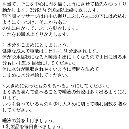
を当て、そこを中心に円を描くようにさせて指先をゆっくり
動かします。2分以内で10回以上繰り返します。
顎下腺マッサージは両手の握りこぶしをあごの下にはめ込む
ようにくっつけ、そこからあご
の先に向かってこぶしを動かします。
これを10回以上くりかえします。
2.
.水分をこまめにとりましょう。
健康な成人で唾液は１日1～1.5L分泌されます。
体が脱水症状になると唾液も出にくくなるので１日に摂る水
分も1～1.5Lを目標にしてください。
体に水分が吸収されやすいように時間を決めて
こまめに水分補給してください。
3.大きめに切ったものを食べるようにしてください。
よくある噛んで食べることで唾液の分泌は多く出るようにな
ります。
いつも食べているものを少し大きめに切って噛む回数を増や
してください。
唾液の質を上げましょう。
1.乳製品を毎日食べましょう。