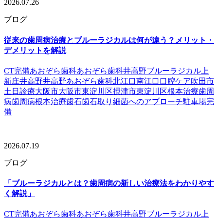
2026.07.26
ブログ
従来の歯周病治療とブルーラジカルは何が違う？メリット・
デメリットを解説
CT完備
あおぞら歯科
あおぞら歯科井高野
ブルーラジカル
上
新庄
井高野
井高野あおぞら歯科
北江口
南江口
口腔ケア
吹田市
土日診療
大阪市
大阪市東淀川区
摂津市
東淀川区
根本治療
歯周
病
歯周病根本治療
歯石
歯石取り
細菌へのアプローチ
駐車場完
備
2026.07.19
ブログ
「ブルーラジカルとは？歯周病の新しい治療法をわかりやす
く解説」
CT完備
あおぞら歯科
あおぞら歯科井高野
ブルーラジカル
上