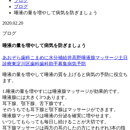
ブログ
ブログ
唾液の量を増やして病気を防ぎましょう
2020.02.20
ブログ
唾液の量を増やして病気を防ぎましょう
あおぞら歯科
こまめに水分補給
井高野
唾液腺マッサージ
土日
診療
東淀川区
歯科
歯科助手募集
病気予防
唾液の量を増やして唾液の質を上げると病気の予防に役立ち
ます。
1.唾液の量を増やすには唾液腺マッサージが効果的です。
唾液腺には大きく3つあります。
耳下腺、顎下腺、舌下腺です。
そのうちでも耳下腺と顎下腺はマッサージができます。
唾液腺マッサージは唾液の分泌を確実に増やせます。
いつしてもらっても毎日し続けることが大切です。
耳下腺マッサージは両方の耳のしたの方にそれぞれ3本の指