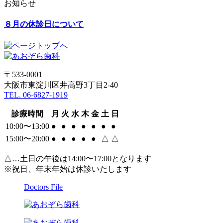
お知らせ
８月の休診日について
〒533-0001
大阪市東淀川区井高野3丁目2-40
TEL. 06-6827-1919
診療時間
月
火
水
木
金
土
日
10:00〜13:00
●
●
●
●
●
●
●
15:00〜20:00
●
●
●
●
●
△
△
△…土日の午後は14:00〜17:00となります
※祝日、年末年始は休診いたします
Doctors File