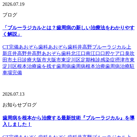
2026.07.19
ブログ
「ブルーラジカルとは？歯周病の新しい治療法をわかりやす
く解説」
CT完備
あおぞら歯科
あおぞら歯科井高野
ブルーラジカル
上
新庄
井高野
井高野あおぞら歯科
北江口
南江口
口腔ケア
口臭
吹
田市
土日診療
大阪市
大阪市東淀川区
定期検診
感染症
摂津市
東
淀川区
根本治療
歯を残す
歯周病
歯周病根本治療
歯周病治療
駐
車場完備
2026.07.13
お知らせ
ブログ
歯周病を根本から治療する最新技術『ブルーラジカル』を導
入しました！