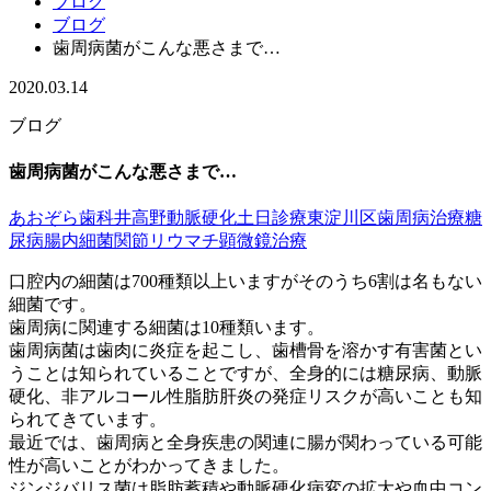
ブログ
ブログ
歯周病菌がこんな悪さまで…
2020.03.14
ブログ
歯周病菌がこんな悪さまで…
あおぞら歯科
井高野
動脈硬化
土日診療
東淀川区
歯周病治療
糖
尿病
腸内細菌
関節リウマチ
顕微鏡治療
口腔内の細菌は700種類以上いますがそのうち6割は名もない
細菌です。
歯周病に関連する細菌は10種類います。
歯周病菌は歯肉に炎症を起こし、歯槽骨を溶かす有害菌とい
うことは知られていることですが、全身的には糖尿病、動脈
硬化、非アルコール性脂肪肝炎の発症リスクが高いことも知
られてきています。
最近では、歯周病と全身疾患の関連に腸が関わっている可能
性が高いことがわかってきました。
ジンジバリス菌は脂肪蓄積や動脈硬化病変の拡大や血中コン