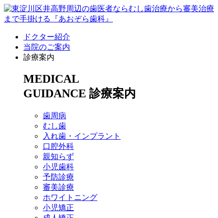
ドクター紹介
当院のご案内
診療案内
MEDICAL
GUIDANCE
診療案内
歯周病
むし歯
入れ歯・インプラント
口腔外科
親知らず
小児歯科
予防診療
審美診療
ホワイトニング
小児矯正
成人矯正