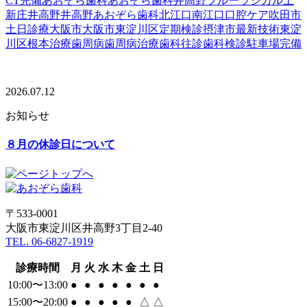
CT完備
あおぞら歯科
あおぞら歯科井高野
ブルーラジカル
上
新庄
井高野
井高野あおぞら歯科
北江口
南江口
口腔ケア
吹田市
土日診療
大阪市
大阪市東淀川区
定期検診
摂津市
最新技術
東淀
川区
根本治療
歯周病
歯周病治療
歯科往診
歯科検診
駐車場完備
2026.07.12
お知らせ
８月の休診日について
〒533-0001
大阪市東淀川区井高野3丁目2-40
TEL. 06-6827-1919
診療時間
月
火
水
木
金
土
日
10:00〜13:00
●
●
●
●
●
●
●
15:00〜20:00
●
●
●
●
●
△
△