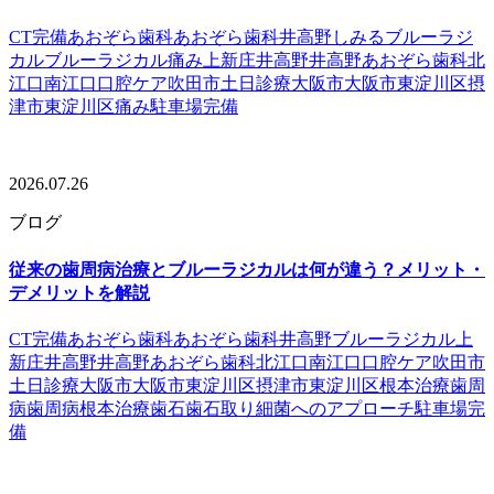
CT完備
あおぞら歯科
あおぞら歯科井高野
しみる
ブルーラジ
カル
ブルーラジカル痛み
上新庄
井高野
井高野あおぞら歯科
北
江口
南江口
口腔ケア
吹田市
土日診療
大阪市
大阪市東淀川区
摂
津市
東淀川区
痛み
駐車場完備
2026.07.26
ブログ
従来の歯周病治療とブルーラジカルは何が違う？メリット・
デメリットを解説
CT完備
あおぞら歯科
あおぞら歯科井高野
ブルーラジカル
上
新庄
井高野
井高野あおぞら歯科
北江口
南江口
口腔ケア
吹田市
土日診療
大阪市
大阪市東淀川区
摂津市
東淀川区
根本治療
歯周
病
歯周病根本治療
歯石
歯石取り
細菌へのアプローチ
駐車場完
備