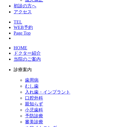
初診の方へ
アクセス
TEL
WEB予約
Page Top
HOME
ドクター紹介
当院のご案内
診療案内
歯周病
むし歯
入れ歯・インプラント
口腔外科
親知らず
小児歯科
予防診療
審美診療